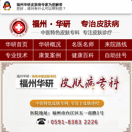
福州华研皮肤病专家为您解答
皮肤病预约/挂号
0591—83832226
您好，请问有什么可以帮到您？
华研首页
华研概况
名医名师
来院路线
专业技术
康复案例
健康百科
自助挂号